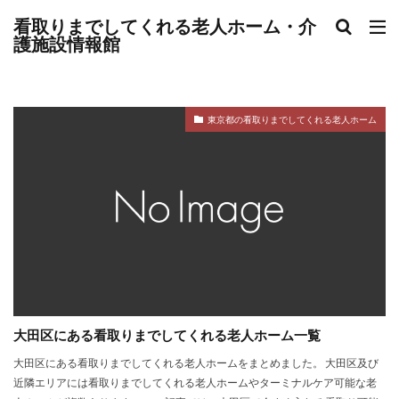
看取りまでしてくれる老人ホーム・介
護施設情報館
東京都の看取りまでしてくれる老人ホーム
大田区にある看取りまでしてくれる老人ホーム一覧
大田区にある看取りまでしてくれる老人ホームをまとめました。 大田区及び
近隣エリアには看取りまでしてくれる老人ホームやターミナルケア可能な老