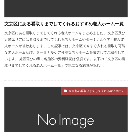
文京区にある看取りまでしてくれるおすすめ老人ホーム一覧
文京区にある看取りまでしてくれる老人ホームをまとめました。 文京区及び
近隣エリアには看取りまでしてくれる老人ホームやターミナルケア可能な老
人ホームが複数あります。 この記事では、文京区で今すぐ入れる看取り可能
な老人ホーム及び、ターミナルケア可能な老人ホームを厳選してご紹介して
います。 施設選びの際に各施設の資料確認は必須です。以下の「文京区の看
取りまでしてくれる老人ホーム一覧」で気になる施設があれ […]
東京都の看取りまでしてくれる老人ホーム