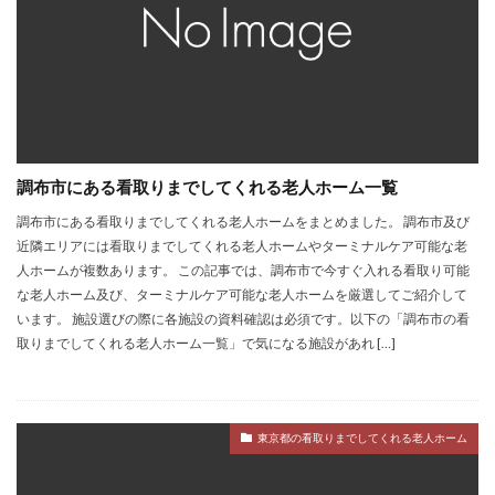
調布市にある看取りまでしてくれる老人ホーム一覧
調布市にある看取りまでしてくれる老人ホームをまとめました。 調布市及び
近隣エリアには看取りまでしてくれる老人ホームやターミナルケア可能な老
人ホームが複数あります。 この記事では、調布市で今すぐ入れる看取り可能
な老人ホーム及び、ターミナルケア可能な老人ホームを厳選してご紹介して
います。 施設選びの際に各施設の資料確認は必須です。以下の「調布市の看
取りまでしてくれる老人ホーム一覧」で気になる施設があれ […]
東京都の看取りまでしてくれる老人ホーム