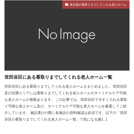
東京都の看取りまでしてくれる老人ホーム
世田谷区にある看取りまでしてくれる老人ホーム一覧
世田谷区にある看取りまでしてくれる老人ホームをまとめました。 世田谷区
及び近隣エリアには看取りまでしてくれる老人ホームやターミナルケア可能
な老人ホームが複数あります。 この記事では、世田谷区で今すぐ入れる看取
り可能な老人ホーム及び、ターミナルケア可能な老人ホームを厳選してご紹
介しています。 施設選びの際に各施設の資料確認は必須です。以下の「世田
谷区の看取りまでしてくれる老人ホーム一覧」で気になる施 […]